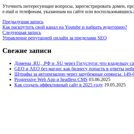
Уточнить интересующие вопросы, зарегистрировать домен, про
e-mail и телефонам, указанным на сайте или воспользовавшись
Предыдущая запись
Как раскрутить свой канал на Youtube и набрать аудиторию?
Следующая запись
Управление репутацией онлайн за пределами SEO
Свежие записи
Домены .RU, .РФ и .SU через Госуслуги: что владельцу са
GEO и AEO без магии: как бизнесу попасть в ответы ней
Штрафы за авторизацию через зарубежные сервисы. 149-
Progressive Web App и headless CMS
03.06.2025
Как создать эффективный сайт в 2025 году
19.05.2025