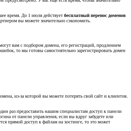
 не предусмотрено. У вас ещё есть время, чтобы значительно
йшее время. До 1 июля действует
бесплатный перенос доменов
партнером вы можете значительно сэкономить.
огут вам с подбором домена, его регистраций, продлением
 ошибок, то мы готовы самостоятельно зарегистрировать домен
мена, из-за которой вы можете потерять свой сайт и клиентов.
один раз предоставить нашим специалистам доступ к панели
гина от панели управления, если вы вдруг забудете или
тся прямой доступ к файлам на хостинге, то это может