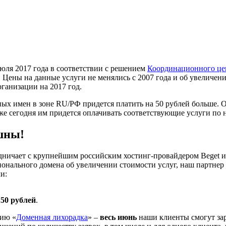
июля 2017 года в соответствии с решением
Координационного це
 Цены на данные услуги не менялись с 2007 года и об увеличен
рганизации на 2017 год.
нных имен в зоне RU/РФ придется платить на 50 рублей больше.
же сегодня им придется оплачивать соответствующие услуги по н
шны!
трудничает с крупнейшим российским хостинг-провайдером Beget
нального домена об увеличении стоимости услуг, наш партнер 
и:
150 рублей
.
цию «
Доменная лихорадка
» –
весь июнь
наши клиенты смогут зар