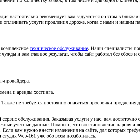
ичений по количеству заявок, в том числе и для одного клиента,
студия настоятельно рекомендует вам задуматься об этом в ближа
а и оплачивать услуги продления дороже, когда с нами и нашим 
и комплексное
техническое обслуживание
. Наши специалисты пом
 чужды и вам главное результат, чтобы сайт работал без сбоев и
г-провайдера.
мена и аренды хостинга.
Также не требуется постоянно опасаться просрочки продления до
сервис обслуживания. Заказывая услуги у нас, вам достаточно 
ажные учетные данные. Помните, что восстановление пароля и ло
. Если вам нужно внести изменения на сайте, для которых требуе
и студия Web-161 уже обо всем позаботилась.