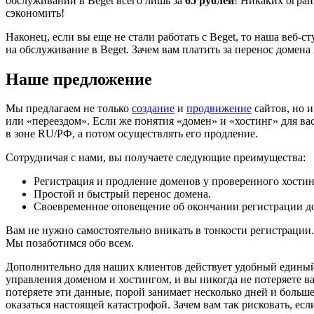
обслуживании в Beget всего лишь за
65 рублей
! Никаких огран
сэкономить!
Наконец, если вы еще не стали работать с Beget, то наша веб-
на обслуживание в Beget. Зачем вам платить за перенос домен
Наше предложение
Мы предлагаем не только
создание
и
продвижение
сайтов, но 
или «переездом». Если же понятия «домен» и «хостинг» для вас
в зоне RU/РФ, а потом осуществлять его продление.
Сотрудничая с нами, вы получаете следующие преимущества:
Регистрация и продление доменов у проверенного хостин
Простой и быстрый перенос домена.
Своевременное оповещение об окончании регистрации до
Вам не нужно самостоятельно вникать в тонкости регистрации. 
Мы позаботимся обо всем.
Дополнительно для наших клиентов действует удобный единый 
управления доменом и хостингом, и вы никогда не потеряете в
потеряете эти данные, порой занимает несколько дней и больше
оказаться настоящей катастрофой. Зачем вам так рисковать, есл