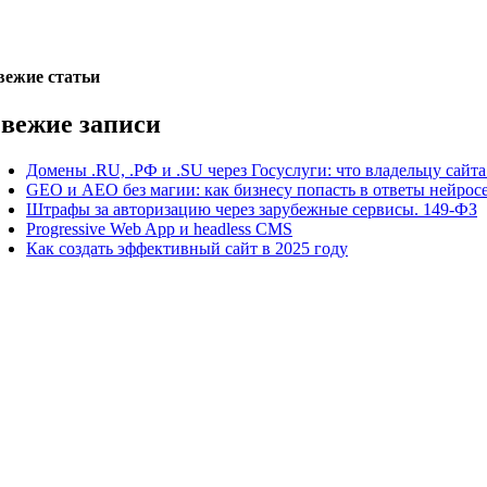
вежие статьи
вежие записи
Домены .RU, .РФ и .SU через Госуслуги: что владельцу сайта
GEO и AEO без магии: как бизнесу попасть в ответы нейросе
Штрафы за авторизацию через зарубежные сервисы. 149-ФЗ
Progressive Web App и headless CMS
Как создать эффективный сайт в 2025 году