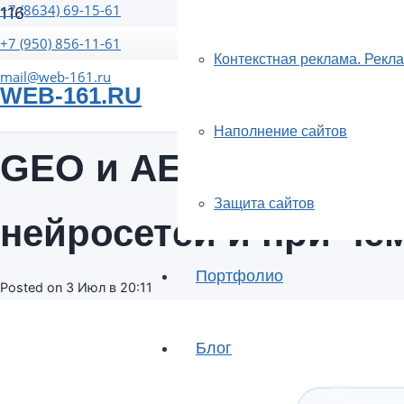
+7 (8634) 69-15-61
+7 (950) 856-11-61
Контекстная реклама. Рекл
mail@web-161.ru
WEB-161.RU
Наполнение сайтов
GEO и AEO без магии
Защита сайтов
нейросетей и при чё
Портфолио
Posted on
3 Июл в 20:11
Блог