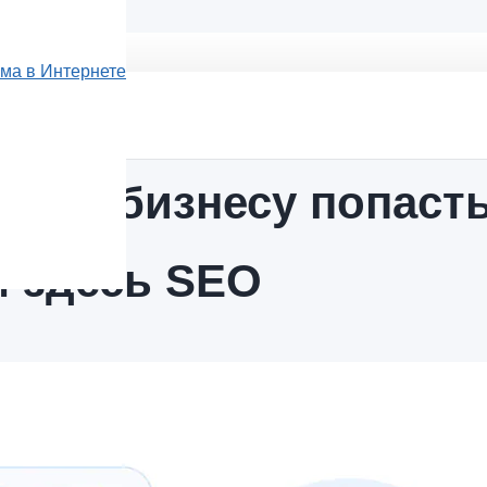
ама в Интернете
: как бизнесу попаст
м здесь SEO