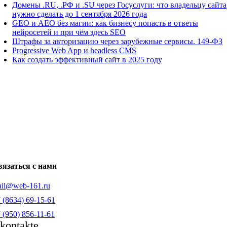
Домены .RU, .РФ и .SU через Госуслуги: что владельцу сайта
нужно сделать до 1 сентября 2026 года
GEO и AEO без магии: как бизнесу попасть в ответы
нейросетей и при чём здесь SEO
Штрафы за авторизацию через зарубежные сервисы. 149-ФЗ
Progressive Web App и headless CMS
Как создать эффективный сайт в 2025 году
язаться с нами
il@web-161.ru
 (8634) 69-15-61
 (950) 856-11-61
kontakte