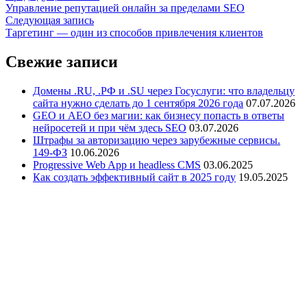
Управление репутацией онлайн за пределами SEO
Следующая запись
Таргетинг — один из способов привлечения клиентов
Свежие записи
Домены .RU, .РФ и .SU через Госуслуги: что владельцу
сайта нужно сделать до 1 сентября 2026 года
07.07.2026
GEO и AEO без магии: как бизнесу попасть в ответы
нейросетей и при чём здесь SEO
03.07.2026
Штрафы за авторизацию через зарубежные сервисы.
149-ФЗ
10.06.2026
Progressive Web App и headless CMS
03.06.2025
Как создать эффективный сайт в 2025 году
19.05.2025